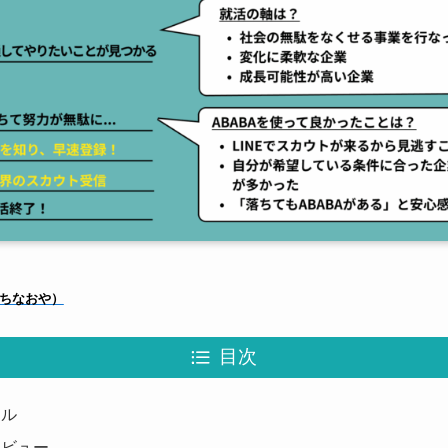
ちなおや）
目次
ール
タビュー