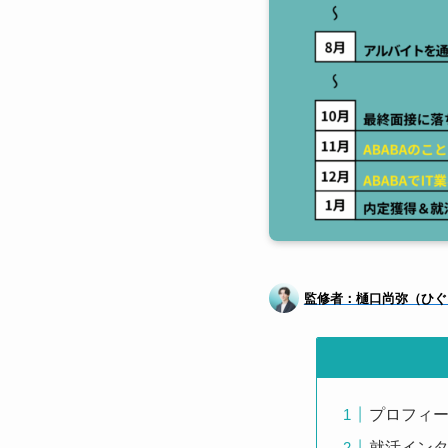
監修者：樋口尚弥（ひぐ
プロフィ
就活イン