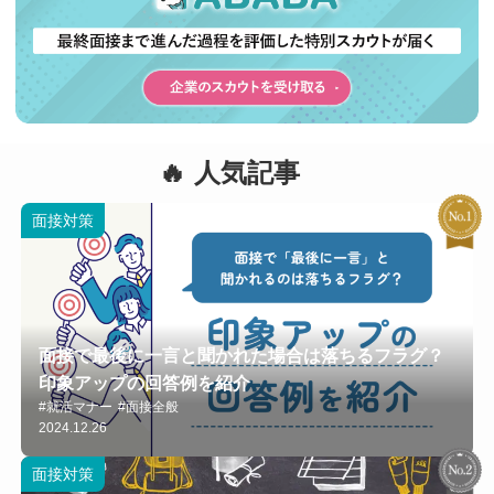
人気記事
面接対策
面接で最後に一言と聞かれた場合は落ちるフラグ？
印象アップの回答例を紹介
#就活マナー
#面接全般
2024.12.26
面接対策