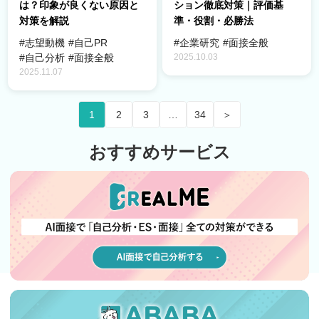
は？印象が良くない原因と
ション徹底対策｜評価基
対策を解説
準・役割・必勝法
#志望動機
#自己PR
#企業研究
#面接全般
2025.10.03
#自己分析
#面接全般
2025.11.07
1
2
3
…
34
＞
おすすめサービス