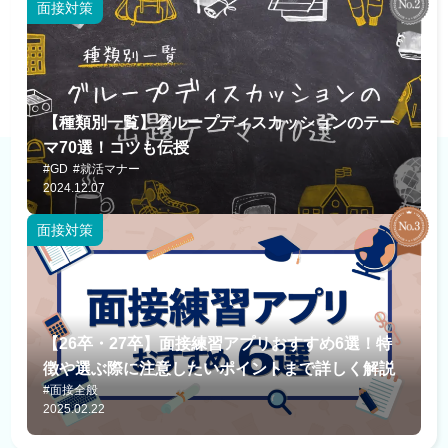
面接対策
【種類別一覧】グループディスカッションのテー
マ70選！コツも伝授
#GD
#就活マナー
2024.12.07
面接対策
【26卒・27卒】面接練習アプリおすすめ6選！特
徴や選ぶ際に注意したいポイントまで詳しく解説
#面接全般
2025.02.22