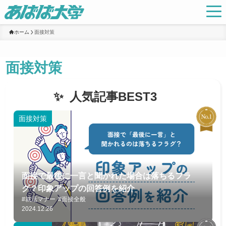
ホーム
面接対策
面接対策
人気記事BEST3
面接対策
面接で最後に一言と聞かれた場合は落ちるフラ
グ？印象アップの回答例を紹介
#就活マナー
#面接全般
2024.12.26