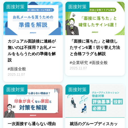
面接対策
面接対策
カジュアル面談後に連絡が
「面接に落ちた」と確信し
無いのは不採用？お礼メー
たサイン6選！切り替え方法
ルをもらうための準備を解
と合格フラグも解説
説
#企業研究
#面接全般
2025.11.07
#面接全般
2025.11.07
面接対策
面接対策
一次面接すら通らない理由
就活のグループディスカッ