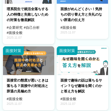
理系院生で就活全落ちする
面接がめんどくさい！気持
人の特徴と失敗しないため
ちの切り替え方と失礼のな
の対策を徹底解説
い辞退の伝え方
#企業研究
#自己分析
#面接全般
2025.11.07
#面接全般
2025.11.07
面接対策
面接対策
面接官の態度が悪いときは
面接で趣味の話は落ちるサ
落ちる？面接中の対処法と
イン？なぜ趣味を聞くのか
辞退の見極め方
と答え方を解説
#面接全般
#面接全般
2025.11.07
2025.11.07