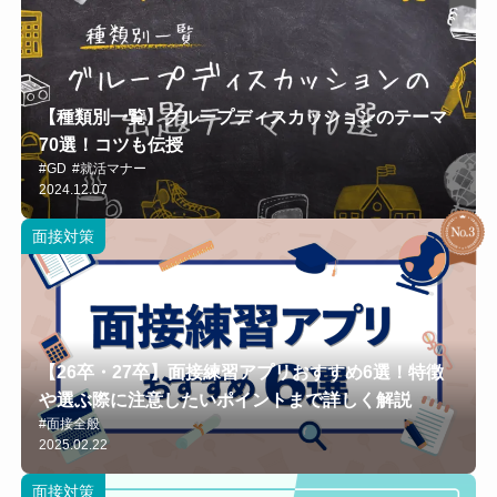
【種類別一覧】グループディスカッションのテーマ
70選！コツも伝授
#GD
#就活マナー
2024.12.07
面接対策
【26卒・27卒】面接練習アプリおすすめ6選！特徴
や選ぶ際に注意したいポイントまで詳しく解説
#面接全般
2025.02.22
面接対策