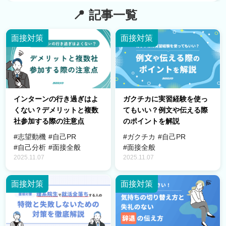
記事一覧
面接対策
面接対策
インターンの行き過ぎはよ
ガクチカに実習経験を使っ
くない？デメリットと複数
てもいい？例文や伝える際
社参加する際の注意点
のポイントを解説
#志望動機
#自己PR
#ガクチカ
#自己PR
#自己分析
#面接全般
#面接全般
2025.11.07
2025.11.07
面接対策
面接対策