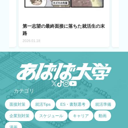
第一志望の最終面接に落ちた就活生の末
路
2026.01.18
カテゴリ
✅
面接対策
就活Tips
ES・書類選考
就活準備
企業別対策
スケジュール
キャリア
動画
漫画