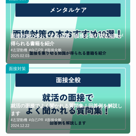
面接対策の本おすすめ10選！面接を乗り切る知識が
得られる書籍を紹介
#志望動機
#自己PR
#面接全般
2025.02.03
面接対策
就活の面接でよく聞かれる質問集！回答例を解説し
ます
#志望動機
#自己PR
#面接全般
2024.12.22