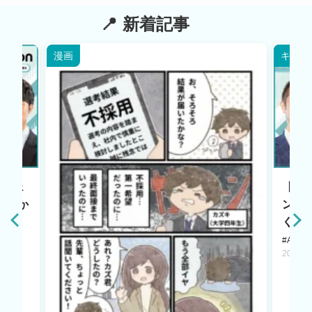
新着記事
漫画
キャリ
エージェ
【HR
原点か
ント
く若
#AI LA
2025.1