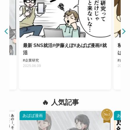
最新 SNS就活#伊藤えぽ#あばば漫画#就
私っ
活
ばば
#企業研究
#自己
ぱぱ#
2025.06.09
2025.0
人気記事
あばば漫画
あばば