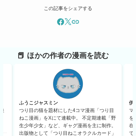
この記事をシェアする
ほかの作者の漫画を読む
ふうこジャスミン
伊
娘
つり目の猫を題材にした4コマ漫画「つり目
マ
ねこ漫画」をXにて連載中。 不定期連載「野
を
生少年少女」など、ギャグ漫画を主に制作。
在
出版物として「つり目ねこオラクルカード」
て