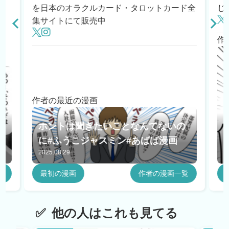
を日本のオラクルカード・タロットカード全
じ
集サイトにて販売中
作
作者の最近の漫画
#
ホントは聞きたいことなんてないの
に#ふうこジャスミン#あばば漫画
2025.08.29
2
覧
最初の漫画
作者の漫画一覧
他の人はこれも見てる