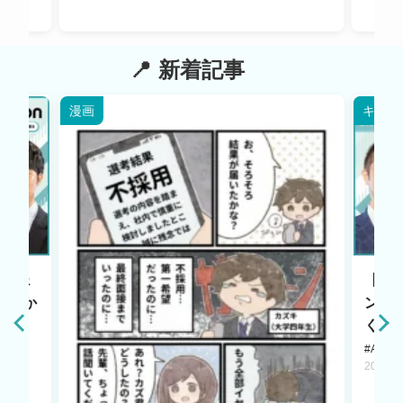
新着記事
漫画
キャリ
エージェ
【HR
原点か
ント
く若
#AI LA
2025.1