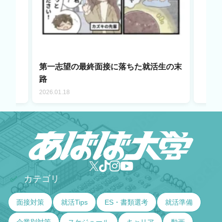
第一志望の最終面接に落ちた就活生の末
路
2026.01.18
カテゴリ
✅
面接対策
就活Tips
ES・書類選考
就活準備