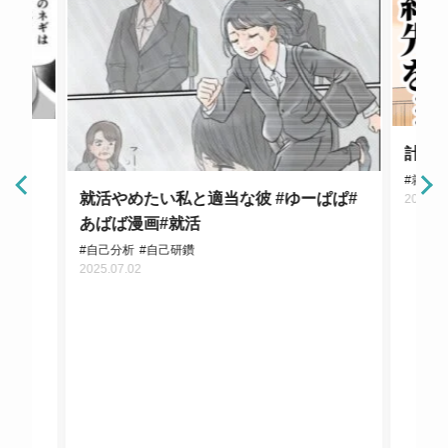
#あ
計算
#就活
就活やめたい私と適当な彼 #ゆーぱぱ#
2025.0
あばば漫画#就活
#自己分析
#自己研鑽
2025.07.02