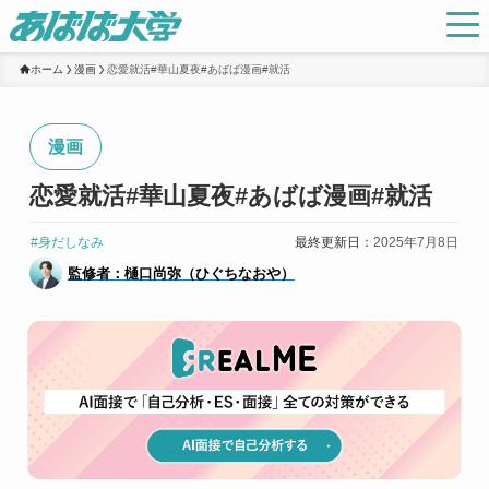
ホーム
漫画
恋愛就活#華山夏夜#あばば漫画#就活
漫画
恋愛就活#華山夏夜#あばば漫画#就活
#身だしなみ
最終更新日：
2025年7月8日
監修者：樋口尚弥（ひぐちなおや）