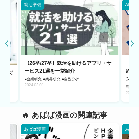
就活準備
AI・W
【26卒/27卒】就活を助けるアプリ・サ
【2
ービス21選を一挙紹介
め6
ムーズ
ント
#企業研究
#業界研究
#自己分析
2024.03.01
#面接
2025.0
あばば漫画の関連記事
あばば漫画
あばば