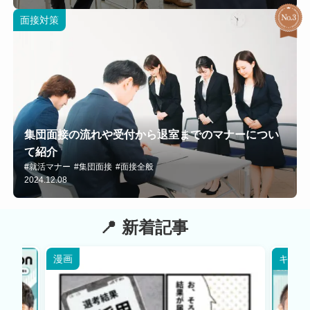
面接対策
集団面接の流れや受付から退室までのマナーについ
て紹介
#就活マナー
#集団面接
#面接全般
2024.12.08
新着記事
漫画
キャリ