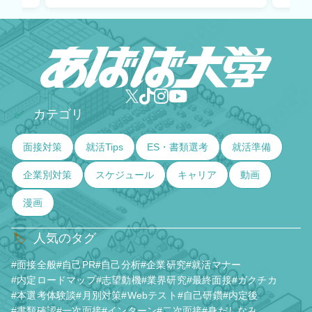
カテゴリ
✅
面接対策
就活Tips
ES・書類選考
就活準備
企業別対策
スケジュール
キャリア
動画
漫画
人気のタグ
🏷️
#面接全般
#自己PR
#自己分析
#企業研究
#就活マナー
#内定ロードマップ
#志望動機
#業界研究
#最終面接
#ガクチカ
#本選考体験談
#月別対策
#Webテスト
#自己研鑽
#内定後
#書類確認
#一次面接
#インターン
#二次面接
#身だしなみ