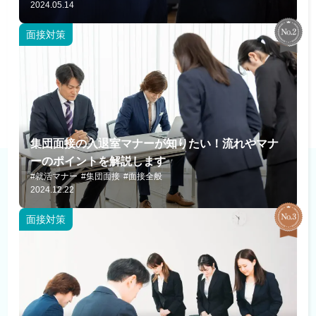
2024.05.14
面接対策
集団面接の入退室マナーが知りたい！流れやマナ
ーのポイントを解説します
#就活マナー
#集団面接
#面接全般
2024.12.22
面接対策