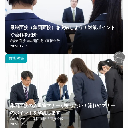
最終面接（集団面接）を突破しよう！対策ポイント
や流れを紹介
#最終面接
#集団面接
#面接全般
2024.05.14
面接対策
集団面接の入退室マナーが知りたい！流れやマナー
のポイントを解説します
#就活マナー
#集団面接
#面接全般
2024.12.22