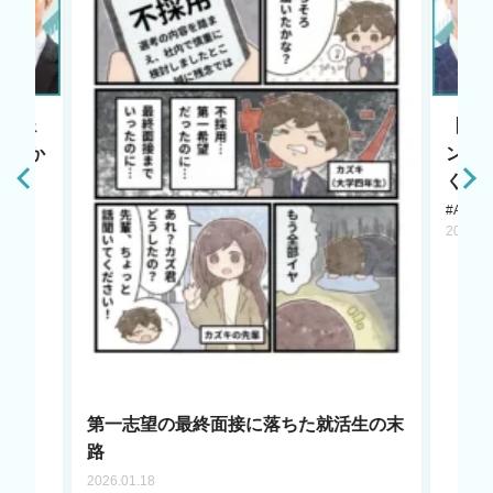
エージェ
【HR
原点か
ント
く若
#AI LA
2025.1
第一志望の最終面接に落ちた就活生の末
路
2026.01.18