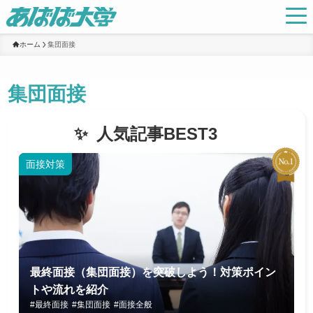
ホーム
集団面接
集団面接
人気記事BEST3
面接対策
最終面接（集団面接）を突破しよう！対策ポイン
トや流れを紹介
#最終面接
#集団面接
#面接全般