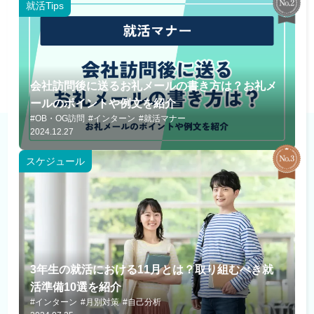
就活Tips
会社訪問後に送るお礼メールの書き方は？お礼メ
ールのポイントや例文を紹介
#OB・OG訪問
#インターン
#就活マナー
2024.12.27
スケジュール
3年生の就活における11月とは？取り組むべき就
活準備10選を紹介
#インターン
#月別対策
#自己分析