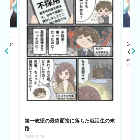
エージェ
【HR
原点か
ント
く若
#AI LA
2025.1
第一志望の最終面接に落ちた就活生の末
路
2026.01.18