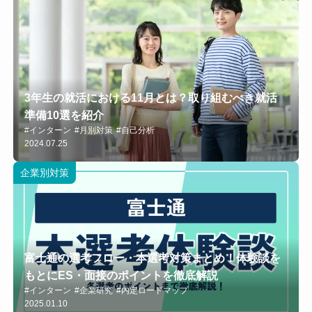
3年生の就活における11月とは？取り組むべき就活
準備10選を紹介
#インターン
#月別対策
#自己分析
2024.07.25
企業別対策
富士通の選考フロー・本選考対策まとめ！体験談を
もとにES・面接のポイントを徹底解説
#インターン
#企業研究
#内定ロードマップ
2025.01.10