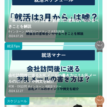
「就活は3月から」は嘘？解禁日の意味合いややるべ
きことを解説
#インターン
#内定ロードマップ
#月別対策
2024.07.25
就活Tips
会社訪問後に送るお礼メールの書き方は？お礼メー
ルのポイントや例文を紹介
#OB・OG訪問
#インターン
#就活マナー
2024.12.27
スケジュール