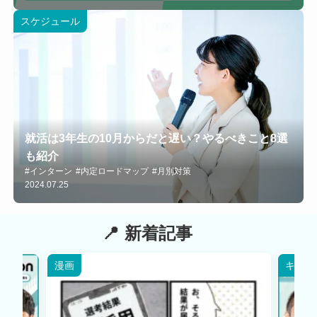
スケジュール
就活は3年生の10月からだと遅い？やるべきこと8選
も紹介
#インターン
#内定ロードマップ
#月別対策
2024.07.25
新着記事
漫画
キャリ