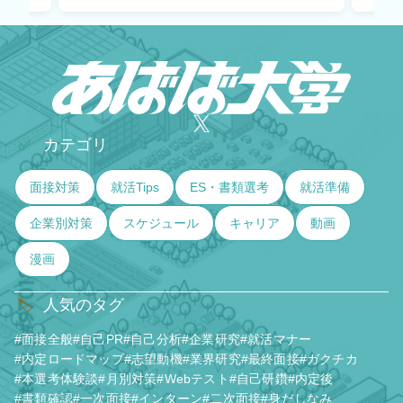
カテゴリ
✅
面接対策
就活Tips
ES・書類選考
就活準備
企業別対策
スケジュール
キャリア
動画
漫画
人気のタグ
🏷️
#面接全般
#自己PR
#自己分析
#企業研究
#就活マナー
#内定ロードマップ
#志望動機
#業界研究
#最終面接
#ガクチカ
#本選考体験談
#月別対策
#Webテスト
#自己研鑽
#内定後
#書類確認
#一次面接
#インターン
#二次面接
#身だしなみ