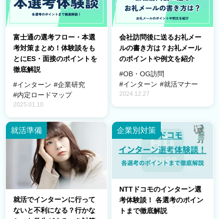
富士通の選考フロー・本選
会社訪問後に送るお礼メー
考対策まとめ！体験談をも
ルの書き方は？お礼メール
とにES・面接のポイントを
のポイントや例文を紹介
徹底解説
#OB・OG訪問
#インターン
#就活マナー
#インターン
#企業研究
2024.12.27
#内定ロードマップ
2025.01.10
就活準備
企業別対策
NTTドコモのインターン選
就活でインターンに行って
考体験談！ 各選考のポイン
ないと不利になる？行かな
トまで徹底解説