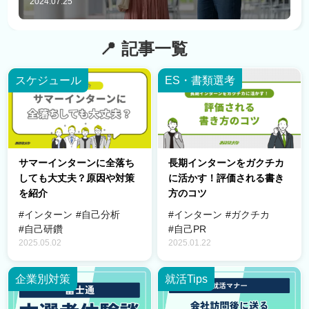
2024.07.25
記事一覧
スケジュール
ES・書類選考
サマーインターンに全落ち
長期インターンをガクチカ
しても大丈夫？原因や対策
に活かす！評価される書き
を紹介
方のコツ
#インターン
#自己分析
#インターン
#ガクチカ
#自己研鑽
#自己PR
2025.05.02
2025.01.22
企業別対策
就活Tips