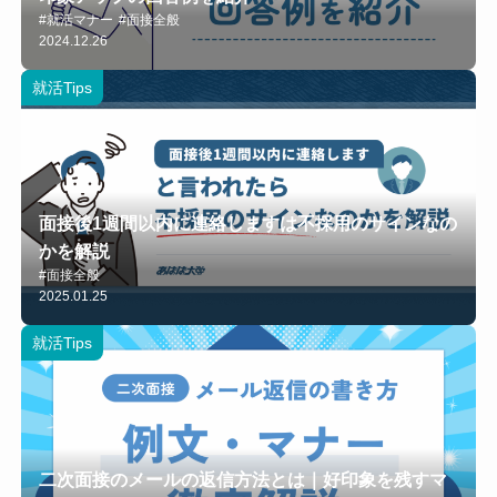
#就活マナー
#面接全般
2024.12.26
就活Tips
面接後1週間以内に連絡しますは不採用のサインなの
かを解説
#面接全般
2025.01.25
就活Tips
二次面接のメールの返信方法とは｜好印象を残すマ