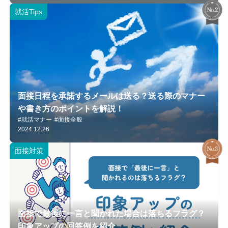
就活Tips
面接日程を承諾するメールは送る？送る際のマナー
や書き方のポイントを解説！
#就活マナー
#面接全般
2024.12.26
面接対策
面接で最後に一言と聞かれた場合は落ちるフラグ？
印象アップの回答例を紹介