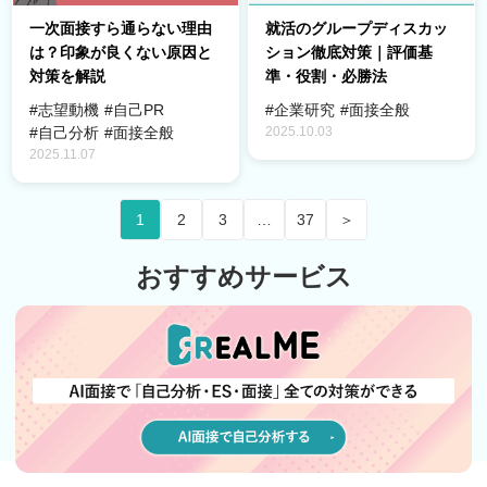
一次面接すら通らない理由
就活のグループディスカッ
は？印象が良くない原因と
ション徹底対策｜評価基
対策を解説
準・役割・必勝法
#志望動機
#自己PR
#企業研究
#面接全般
2025.10.03
#自己分析
#面接全般
2025.11.07
1
2
3
…
37
＞
おすすめサービス