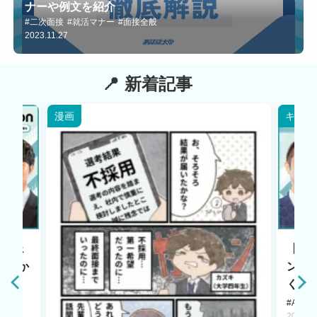
ナーや例文を紹介
#二次面接
#就活マナー
#面接全般
2023.11.27
新着記事
漫画
キャリ
エージェ
【HR
原点か
ント
く若
#AI LA
2025.1