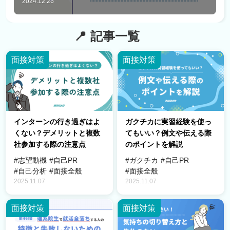
2024.12.26
記事一覧
面接対策
面接対策
インターンの行き過ぎはよ
ガクチカに実習経験を使っ
くない？デメリットと複数
てもいい？例文や伝える際
社参加する際の注意点
のポイントを解説
#志望動機
#自己PR
#ガクチカ
#自己PR
#自己分析
#面接全般
#面接全般
2025.11.07
2025.11.07
面接対策
面接対策