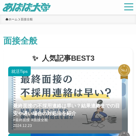
ホーム
面接全般
面接全般
人気記事BEST3
就活Tips
最終面接の不採用連絡は早い？結果連絡までの目
安や遅い場合の対処法を紹介
#最終面接
#面接全般
2024.12.23