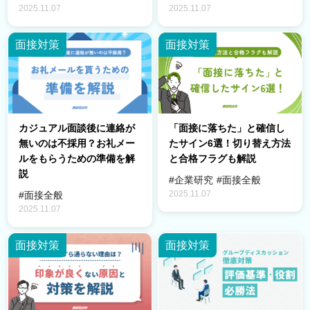
2025.11.07
2025.11.07
面接対策
面接対策
カジュアル面談後に連絡が
「面接に落ちた」と確信し
無いのは不採用？お礼メー
たサイン6選！切り替え方法
ルをもらうための準備を解
と合格フラグも解説
説
#企業研究
#面接全般
2025.11.07
#面接全般
2025.11.07
面接対策
面接対策