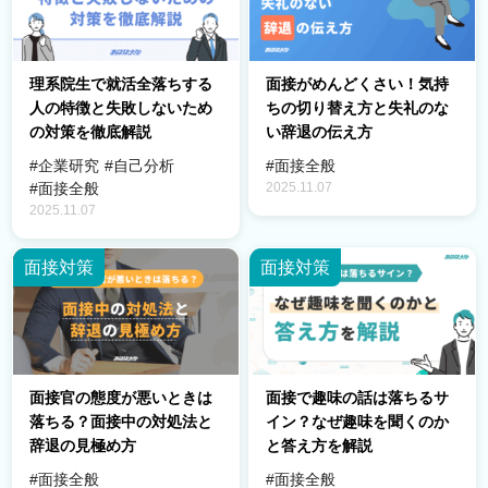
理系院生で就活全落ちする
面接がめんどくさい！気持
人の特徴と失敗しないため
ちの切り替え方と失礼のな
の対策を徹底解説
い辞退の伝え方
#企業研究
#自己分析
#面接全般
2025.11.07
#面接全般
2025.11.07
面接対策
面接対策
面接官の態度が悪いときは
面接で趣味の話は落ちるサ
落ちる？面接中の対処法と
イン？なぜ趣味を聞くのか
辞退の見極め方
と答え方を解説
#面接全般
#面接全般