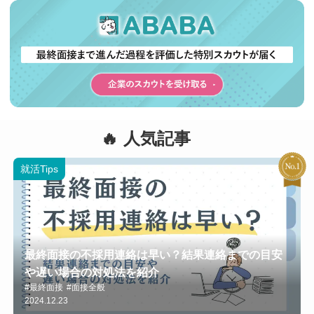
人気記事
就活Tips
最終面接の不採用連絡は早い？結果連絡までの目安
や遅い場合の対処法を紹介
#最終面接
#面接全般
2024.12.23