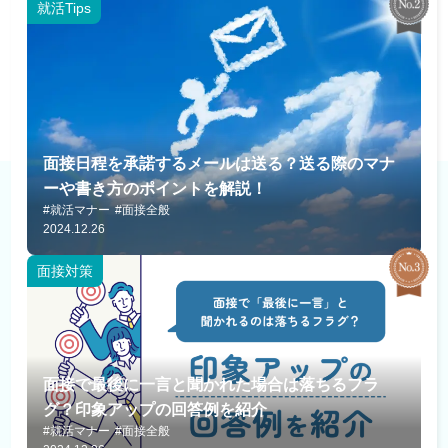
就活Tips
面接日程を承諾するメールは送る？送る際のマナ
ーや書き方のポイントを解説！
#就活マナー
#面接全般
2024.12.26
面接対策
面接で最後に一言と聞かれた場合は落ちるフラ
グ？印象アップの回答例を紹介
#就活マナー
#面接全般