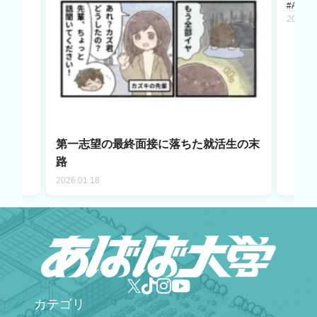
#AI LA
2025.1
第一志望の最終面接に落ちた就活生の末
路
2026.01.18
カテゴリ
✅