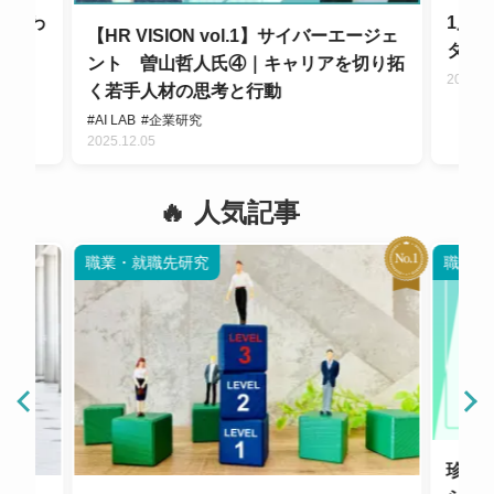
が変わ
1度
【HR VISION vol.1】サイバーエージェ
ター
ント 曽山哲人氏④｜キャリアを切り拓
2025.11
く若手人材の思考と行動
#AI LAB
#企業研究
2025.12.05
人気記事
職業・就職先研究
職業・
珍し