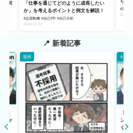
られ
？選択
「仕事を通じてどのように成長したい
#業界
か」を考えるポイントと例文を解説！
2024.1
#志望動機
#自己PR
#自己分析
2024.12.22
新着記事
漫画
キャリ
エージェ
【HR
原点か
ント
く若