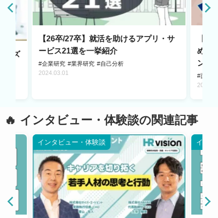
【26卒/27卒】就活を助けるアプリ・サ
【2
ービス21選を一挙紹介
め6
ムーズ
ント
#企業研究
#業界研究
#自己分析
2024.03.01
#面接
2025.0
インタビュー・体験談の関連記事
インタビュー・体験談
インタ