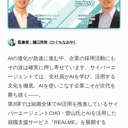
監修者：樋口尚弥（ひぐちなおや）
AIの進化が急速に進む中、企業の採用活動にも
その波は確実に押し寄せています。サイバーエ
ージェントでは、全社員がAIを学び、活用する
文化を徹底。AIを使いこなす企業こそが次代を
勝ち抜く――。
第3弾では組織全体でAI活用を推進しているサイ
バーエージェントCHO・曽山氏とAIを活用した
就職支援サービス『REALME』を展開する