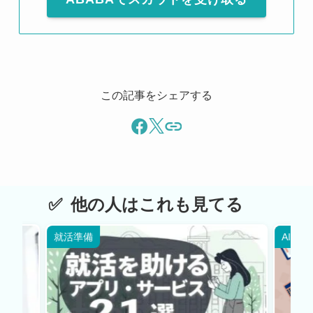
この記事をシェアする
他の人はこれも見てる
就活準備
AI・W