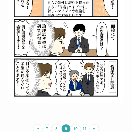
«
7
8
9
10
11
»