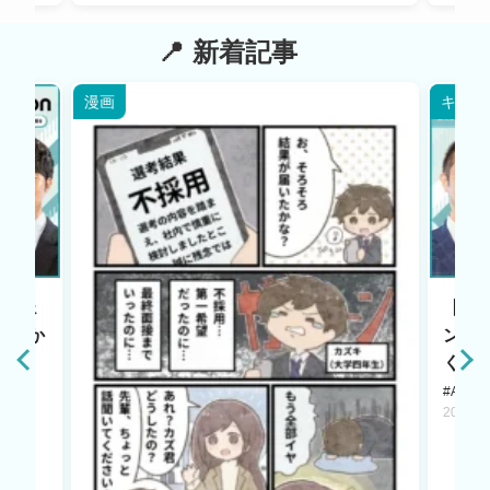
新着記事
漫画
キャリ
エージェ
【HR
原点か
ント
く若
#AI LA
2025.1