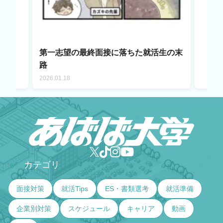
第一志望の最終面接に落ちた就活生の末
路
2026.01.18
カテゴリ
✅
面接対策
就活Tips
ES・書類選考
就活準備
企業別対策
スケジュール
キャリア
動画