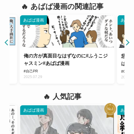
あばば漫画の関連記事
あばば漫画
あばば
ばば
俺の方が真面目なはずなのに#ふうこジ
悲し
ャスミン#あばば漫画
ば漫
#自己PR
#OB・
2025.07.29
2025.0
人気記事
あばば漫画
あばば