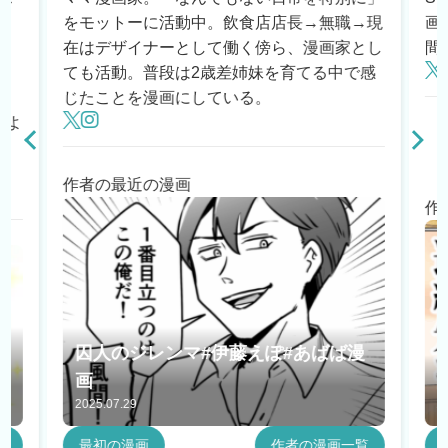
の
をモットーに活動中。飲食店店長→無職→現
画
数
在はデザイナーとして働く傍ら、漫画家とし
間
ても活動。普段は2歳差姉妹を育てる中で感
男
じたことを漫画にしている。
るよ
で
作者の最近の漫画
作
囚人のジレンマ#伊藤えぽ#あばば漫
画
2025.07.29
2
覧
最初の漫画
作者の漫画一覧