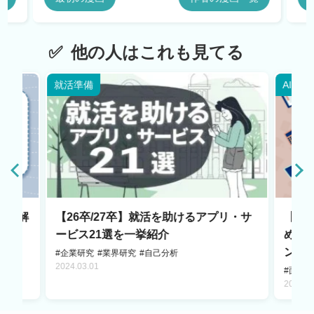
他の人はこれも見てる
就活準備
AI・W
ーを解
【26卒/27卒】就活を助けるアプリ・サ
【2
確認
ービス21選を一挙紹介
め6
ント
#企業研究
#業界研究
#自己分析
2024.03.01
#面接
2025.0