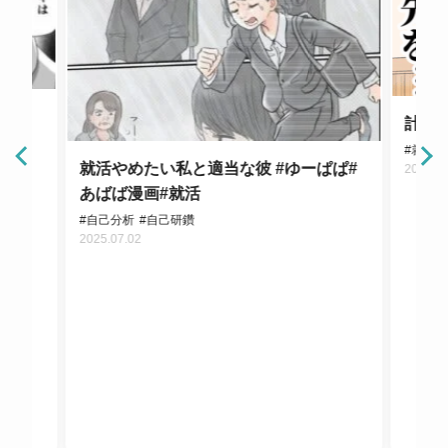
#あ
計算
#就活
就活やめたい私と適当な彼 #ゆーぱぱ#
2025.0
あばば漫画#就活
#自己分析
#自己研鑽
2025.07.02