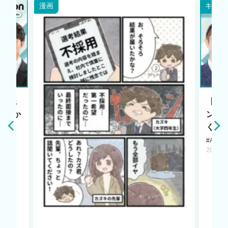
漫画
キャリ
エージェ
【HR
原点か
ント
く若
#AI LA
2025.1