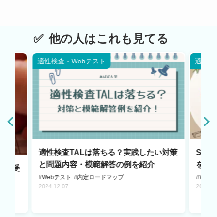
他の人はこれも見てる
適性検査・Webテスト
適性検
適性検査TALは落ちる？実践したい対策
SH
と問題内容・模範解答の例を紹介
を解
い？受
#Webテスト
#内定ロードマップ
#Web
2024.12.07
2024.1