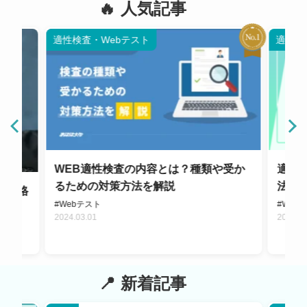
人気記事
適性検査・Webテスト
適性検
WEB適性検査の内容とは？種類や受か
適性
るための対策方法を解説
法を
や合格
#Webテスト
#Web
2024.03.01
2024.0
新着記事