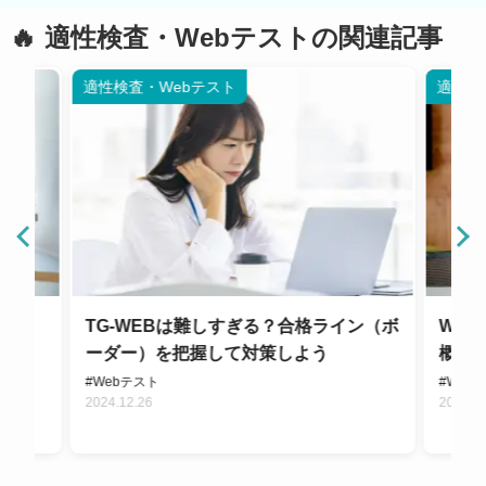
適性検査・Webテストの関連記事
適性検査・Webテスト
適性検
受け
TG-WEBは難しすぎる？合格ライン（ボ
We
意点
ーダー）を把握して対策しよう
概要
#Webテスト
#Web
2024.12.26
2024.1