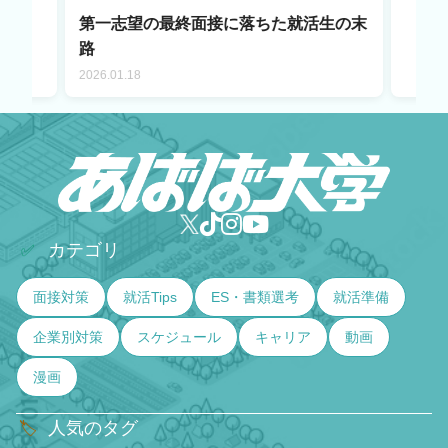
第一志望の最終面接に落ちた就活生の末
路
2026.01.18
カテゴリ
✅
面接対策
就活Tips
ES・書類選考
就活準備
企業別対策
スケジュール
キャリア
動画
漫画
人気のタグ
🏷️