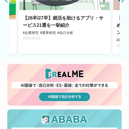
【26卒/27卒】就活を助けるアプリ・サ
【2
ービス21選を一挙紹介
め6
たい
ント
#企業研究
#業界研究
#自己分析
説！
2024.03.01
#面接
2025.0