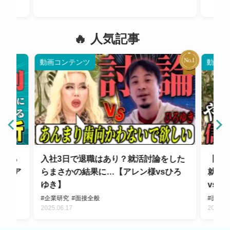
人気記事
動画コンテンツ
動画コ
作れる
入社3日で退職はあり？就活討論をした
【採
トイア
らまさかの結果に…【アレン様vsひろ
就活
ゆき】
vsひ
#企業研究
#面接全般
#面接
2025.06.17
2025.0