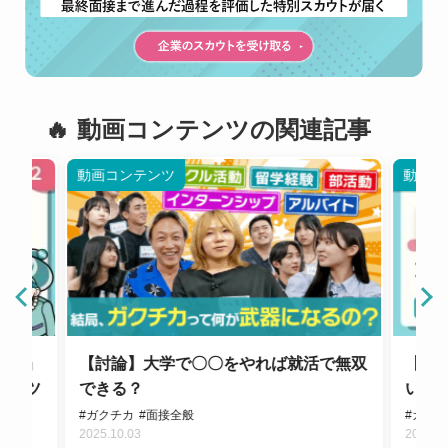
動画コンテンツの関連記事
動画コンテンツ
動画コ
チカ」
【討論】大学で〇〇をやれば就活で無双
【動
るコツ
できる？
い？
#ガクチカ
#面接全般
#ガク
2025.10.03
2024.0