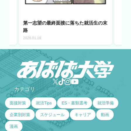
第一志望の最終面接に落ちた就活生の末
路
2026.01.18
カテゴリ
✅
面接対策
就活Tips
ES・書類選考
就活準備
企業別対策
スケジュール
キャリア
動画
漫画