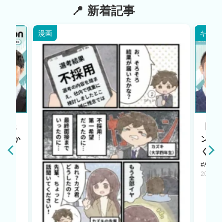
新着記事
漫画
キャリ
エージェ
【HR
原点か
ント
く若
#AI LA
2025.1