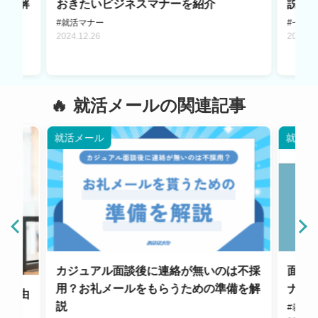
方を解
おきたいビジネスマナーを紹介
説！
#就活マナー
#一次
2024.12.26
2024.0
就活メールの関連記事
就活メール
就活メ
カジュアル面談後に連絡が無いのは不採
面接
用？お礼メールをもらうための準備を解
ナー
な理由
説
#就活