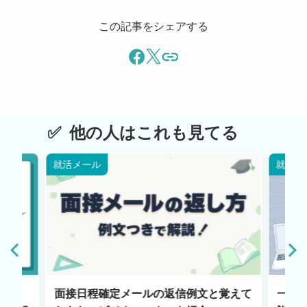
この記事をシェアする
他の人はこれも見てる
就活メール
就活メ
るべ
面接日程確定メールの返信例文と覚えて
一次