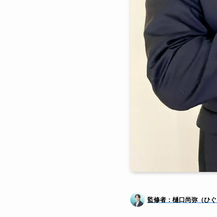
監修者：樋口尚弥（ひぐ