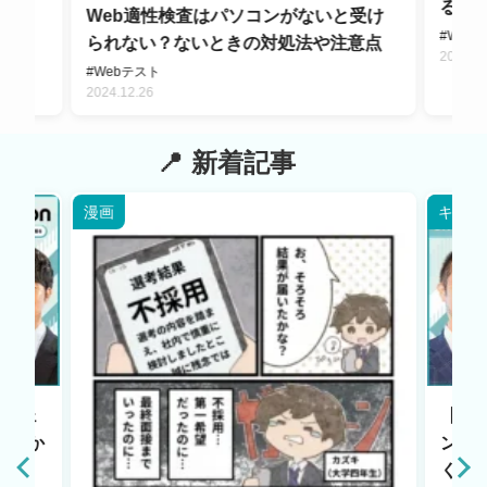
るた
おす
Web適性検査はパソコンがないと受け
#Web
られない？ないときの対処法や注意点
2024.0
#Webテスト
2024.12.26
新着記事
漫画
キャリ
エージェ
【HR
原点か
ント
く若