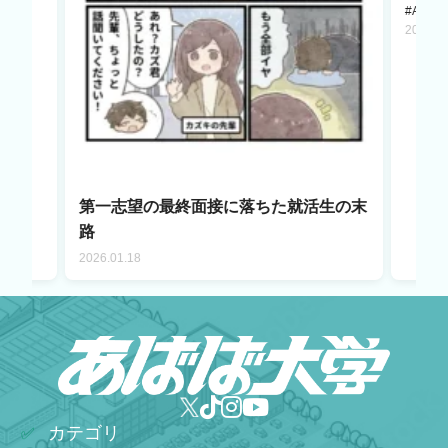
#AI LA
2025.1
第一志望の最終面接に落ちた就活生の末
路
2026.01.18
カテゴリ
✅