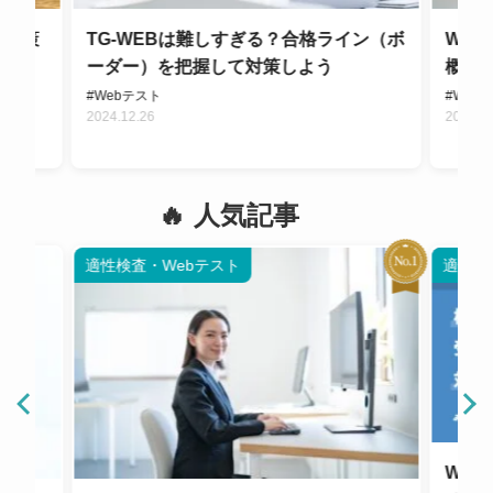
や対策
TG-WEBは難しすぎる？合格ライン（ボ
We
ーダー）を把握して対策しよう
概要
#Webテスト
#Web
2024.12.26
2024.1
人気記事
適性検査・Webテスト
適性検
WE