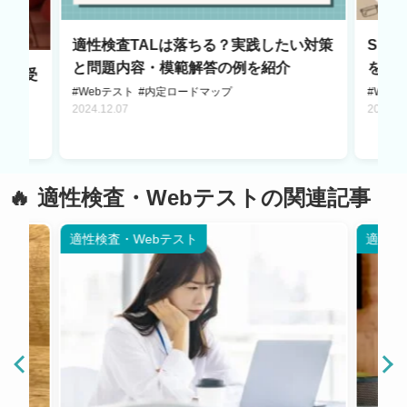
適性検査TALは落ちる？実践したい対策
SH
と問題内容・模範解答の例を紹介
を解
い？受
#Webテスト
#内定ロードマップ
#Web
2024.12.07
2024.1
適性検査・Webテストの関連記事
適性検査・Webテスト
適性検