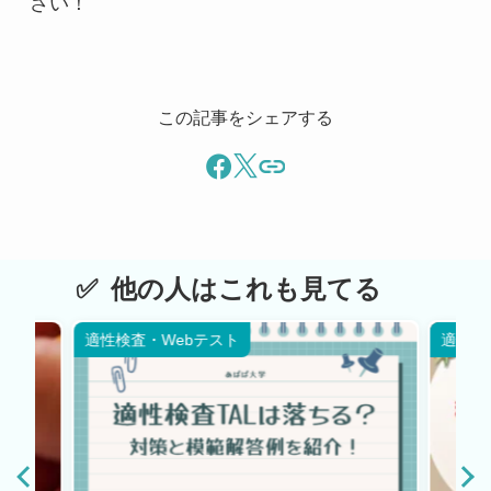
さい！
この記事をシェアする
他の人はこれも見てる
適性検査・Webテスト
適性検