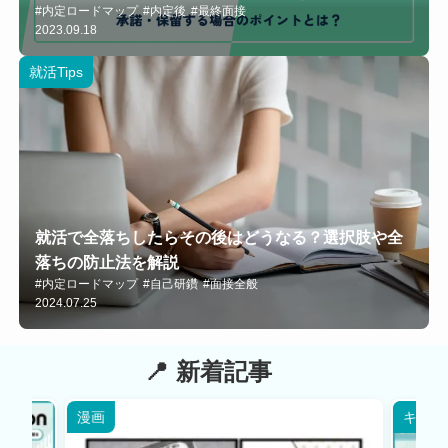
#内定ロードマップ
#内定後
#最終面接
2023.09.18
就活Tips
就活で全落ちしたらその後はどうなる？選択肢や全
落ちの防止法を解説
#内定ロードマップ
#自己研鑽
#面接全般
2024.07.25
新着記事
漫画
キャリ