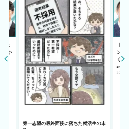
エージェ
【HR
原点か
ント
く若
#AI LA
2025.1
第一志望の最終面接に落ちた就活生の末