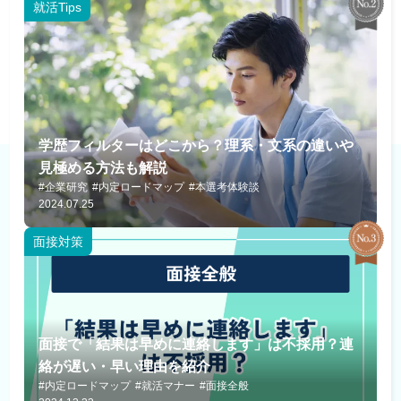
就活Tips
学歴フィルターはどこから？理系・文系の違いや
見極める方法も解説
#企業研究
#内定ロードマップ
#本選考体験談
2024.07.25
面接対策
面接で「結果は早めに連絡します」は不採用？連
絡が遅い・早い理由を紹介
#内定ロードマップ
#就活マナー
#面接全般