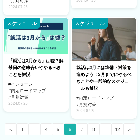
2024.07.25
#月別対策
2024.07.25
スケジュール
スケジュール
「就活は3月から」は嘘？解
就活は2月には準備・対策を
禁日の意味合いややるべき
進めよう！3月までにやるべ
ことを解説
きことや一般的なスケジュ
#インターン
ールも解説
#内定ロードマップ
#月別対策
#内定ロードマップ
2024.07.25
#月別対策
2024.07.25
＜
1
…
4
5
6
7
8
…
12
＞