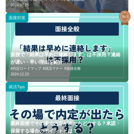
2024.07.25
面接対策
面接で「結果は早めに連絡します」は不採用？連絡
が遅い・早い理由を紹介
#内定ロードマップ
#就活マナー
#面接全般
2024.12.23
就活Tips
最終面接でその場で内定が出たらどうする？承諾・
保留する場合のポイントとは？