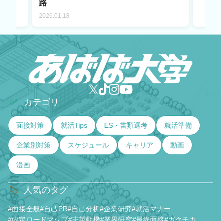
路
2026.01.18
カテゴリ
✅
面接対策
就活Tips
ES・書類選考
就活準備
企業別対策
スケジュール
キャリア
動画
漫画
人気のタグ
🏷️
#面接全般
#自己PR
#自己分析
#企業研究
#就活マナー
#内定ロードマップ
#志望動機
#業界研究
#最終面接
#ガクチカ