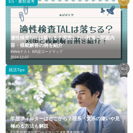
ES・書類選考
適性検査TALは落ちる？実践したい対策と問題内
容・模範解答の例を紹介
#Webテスト
#内定ロードマップ
2024.12.07
就活Tips
学歴フィルターはどこから？理系・文系の違いや見
極める方法も解説
#企業研究
#内定ロードマップ
#本選考体験談