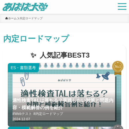
ホーム
内定ロードマップ
内定ロードマップ
人気記事BEST3
ES・書類選考
適性検査TALは落ちる？実践したい対策と問題内
容・模範解答の例を紹介
#Webテスト
#内定ロードマップ
2024.12.07