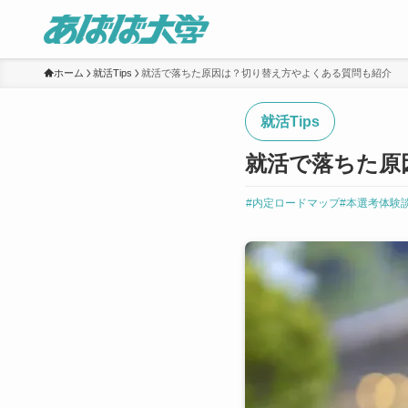
ホーム
就活Tips
就活で落ちた原因は？切り替え方やよくある質問も紹介
就活Tips
就活で落ちた原
#内定ロードマップ
#本選考体験