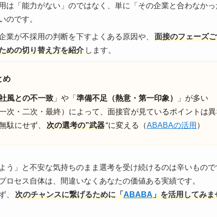
用は「能力がない」のではなく、単に「その企業と合わなかっ
いのです。
企業が不採用の判断を下すよくある原因や、
面接のフェーズご
ための切り替え方を紹介
します。
とめ
社風との不一致
」や「
準備不足（熱意・第一印象）
」が多い
一次・二次・最終）によって、面接官が見ているポイントは異
無駄にせず、
次の選考の”武器
“に変える（
ABABAの活用
）
よう」と不安な気持ちのまま選考を受け続けるのは辛いもので
プロセス自体は、間違いなくあなたの価値ある実績です。
ず、
次のチャンスに繋げるために「
ABABA
」を活用してみま