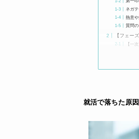
第一印
ネガテ
熱意や
質問の
【フェー
【一次
就活で落ちた原