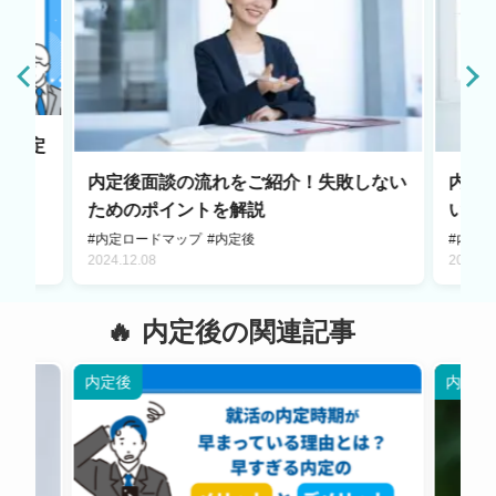
内々定
内定後面談の流れをご紹介！失敗しない
内定
ためのポイントを解説
い過
#内定ロードマップ
#内定後
#内定後
2024.12.08
2024.1
内定後の関連記事
内定後
内定後