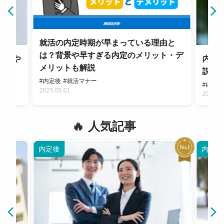
就活の内定時期が早まっている理由と
は？背景や早すぎる内定のメリット・デ
ナーや
内定
メリットも解説
説！
#内定後
#就活マナー
#内定
2025.05.01
2024.1
人気記事
内定後
内定後