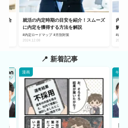
分に合
就活の内定時期の目安を紹介！スムーズ
内定
に内定を獲得する方法を解説
解消
#内定ロードマップ
#月別対策
#内定後
2024.12.08
2024.0
新着記事
漫画
キャリ
エージェ
【HR