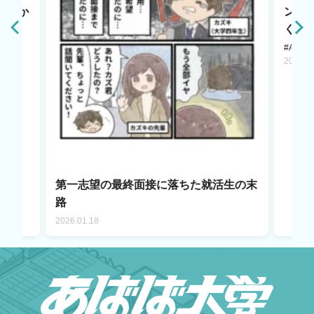
原点か
ント
く若
#AI LA
2025.1
第一志望の最終面接に落ちた就活生の末
路
2026.01.18