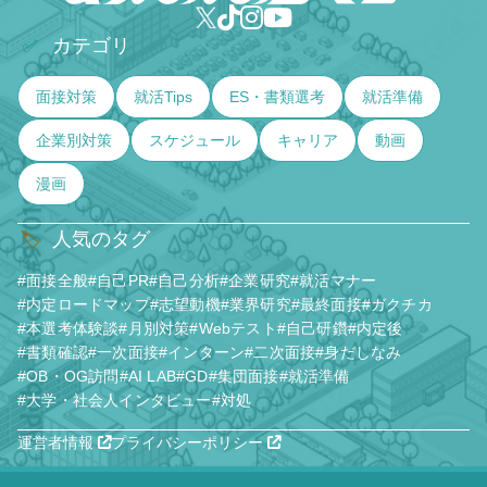
カテゴリ
✅
面接対策
就活Tips
ES・書類選考
就活準備
企業別対策
スケジュール
キャリア
動画
漫画
人気のタグ
🏷️
#面接全般
#自己PR
#自己分析
#企業研究
#就活マナー
#内定ロードマップ
#志望動機
#業界研究
#最終面接
#ガクチカ
#本選考体験談
#月別対策
#Webテスト
#自己研鑽
#内定後
#書類確認
#一次面接
#インターン
#二次面接
#身だしなみ
#OB・OG訪問
#AI LAB
#GD
#集団面接
#就活準備
#大学・社会人インタビュー
#対処
運営者情報
プライバシーポリシー