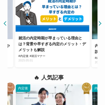
就活の内定時期が早まっている理由と
は？背景や早すぎる内定のメリット・デ
ナーや
内定
メリットも解説
説！
#内定後
#就活マナー
#内定
2025.05.01
2024.1
人気記事
内定後
内定後