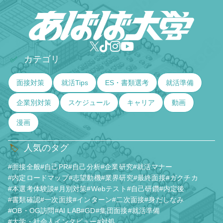
カテゴリ
✅
面接対策
就活Tips
ES・書類選考
就活準備
企業別対策
スケジュール
キャリア
動画
漫画
人気のタグ
🏷️
#面接全般
#自己PR
#自己分析
#企業研究
#就活マナー
#内定ロードマップ
#志望動機
#業界研究
#最終面接
#ガクチカ
#本選考体験談
#月別対策
#Webテスト
#自己研鑽
#内定後
#書類確認
#一次面接
#インターン
#二次面接
#身だしなみ
#OB・OG訪問
#AI LAB
#GD
#集団面接
#就活準備
#大学・社会人インタビュー
#対処