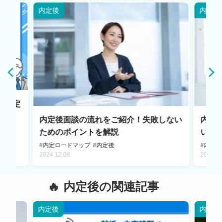
内定後
内定後
内々定
内定後面談の流れをご紹介！失敗しない
内定
ためのポイントを解説
い過
#内定ロードマップ
#内定後
#内定後
2024.12.08
2024.1
内定後の関連記事
内定後
内定後