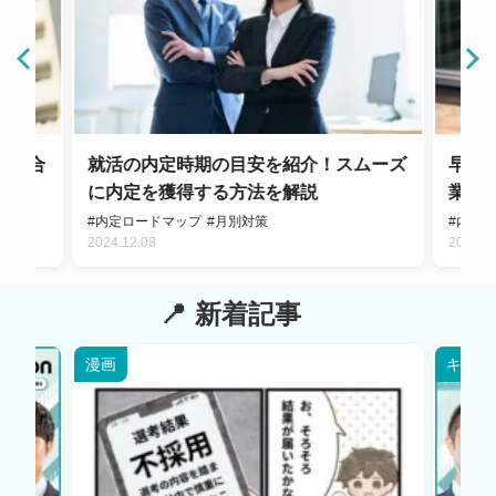
分に合
就活の内定時期の目安を紹介！スムーズ
早期
に内定を獲得する方法を解説
業界
#内定ロードマップ
#月別対策
#内定
2024.12.08
2024.0
新着記事
漫画
キャリ