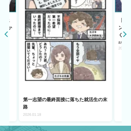
エージェ
【HR
原点か
ント
く若
#AI LA
2025.1
第一志望の最終面接に落ちた就活生の末
路
2026.01.18