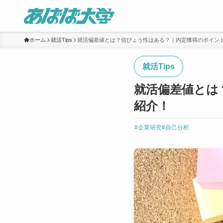
ホーム
就活Tips
就活偏差値とは？信ぴょう性はある？｜内定獲得のポイン
就活Tips
就活偏差値とは
紹介！
#企業研究
#自己分析