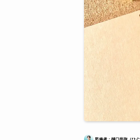
監修者：樋口尚弥（ひぐ