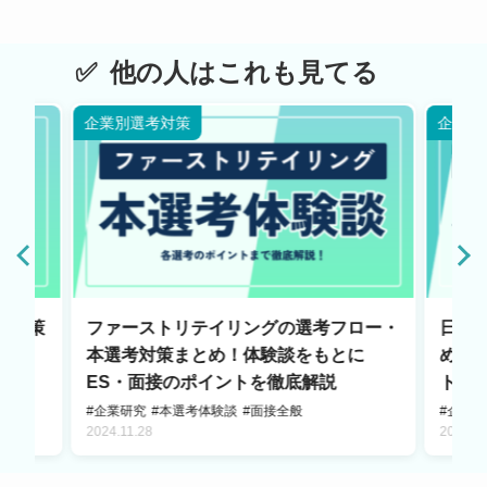
他の人はこれも見てる
企業別選考対策
企業別
考対策
ファーストリテイリングの選考フロー・
日本
接のポ
本選考対策まとめ！体験談をもとに
め！
ES・面接のポイントを徹底解説
トを
#企業研究
#本選考体験談
#面接全般
#企業
2024.11.28
2025.0