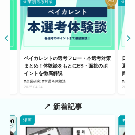
企業別選考対策
企業別
まと
ベイカレントの選考フロー・本選考対策
日立
ポイン
まとめ！体験談をもとにES・面接のポ
選考
イントを徹底解説
面接
析
#企業研究
#本選考体験談
#企業
2025.04.24
2024.11
新着記事
漫画
キャリ