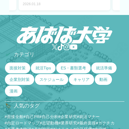
2026.01.18
カテゴリ
✅
面接対策
就活Tips
ES・書類選考
就活準備
企業別対策
スケジュール
キャリア
動画
漫画
人気のタグ
🏷️
#面接全般
#自己PR
#自己分析
#企業研究
#就活マナー
#内定ロードマップ
#志望動機
#業界研究
#最終面接
#ガクチカ