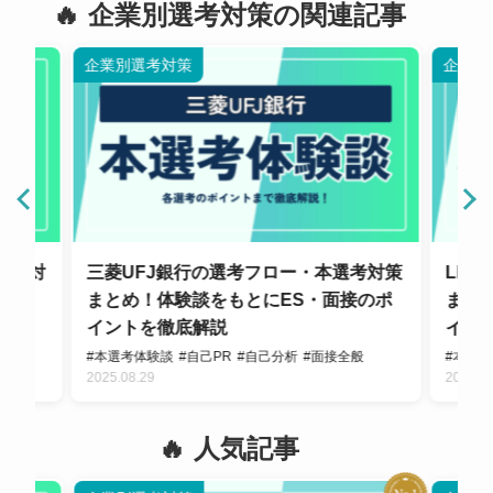
企業別選考対策の関連記事
企業別選考対策
企業別
選考対
三菱UFJ銀行の選考フロー・本選考対策
LI
面接の
まとめ！体験談をもとにES・面接のポ
まと
イントを徹底解説
イン
談
#本選考体験談
#自己PR
#自己分析
#面接全般
#本選
2025.08.29
2025.0
人気記事