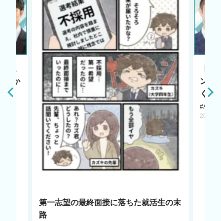
エージェ
【HR
原点か
ント
く若
#AI LA
2025.1
第一志望の最終面接に落ちた就活生の末
路