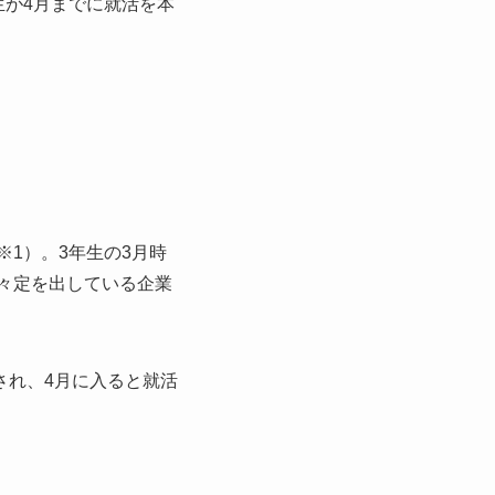
生が4月までに就活を本
※1）。3年生の3月時
内々定を出している企業
され、4月に入ると就活