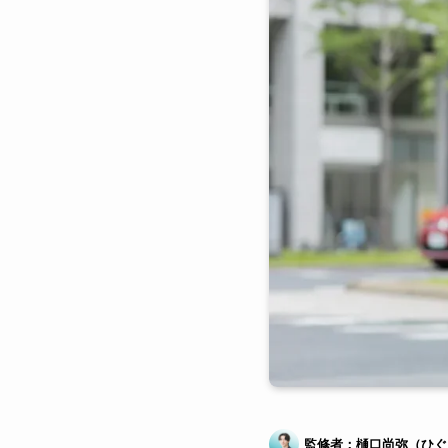
監修者：樋口尚弥（ひぐ