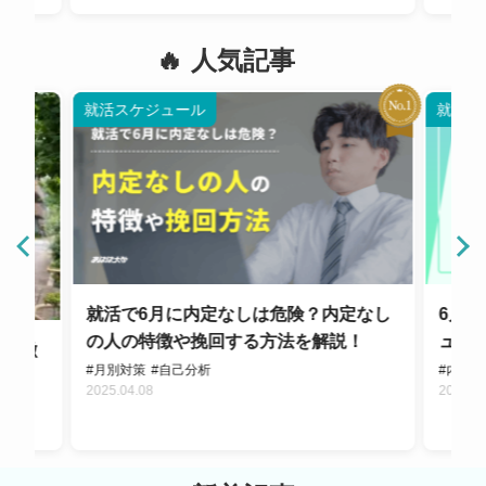
人気記事
就活スケジュール
就活ス
就活で6月に内定なしは危険？内定なし
6月の
の人の特徴や挽回する方法を解説！
ュー
の特徴
#月別対策
#自己分析
#内定
2025.04.08
2024.0