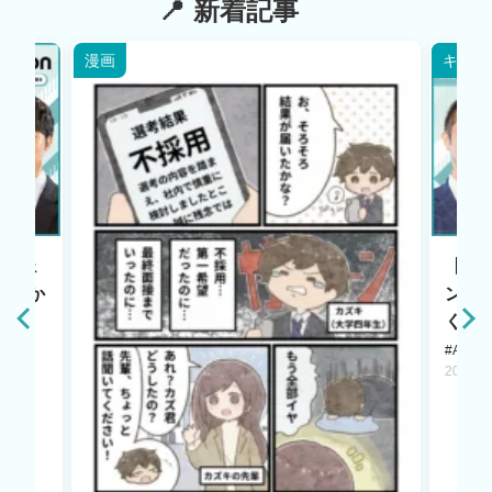
新着記事
漫画
キャリ
エージェ
【HR
原点か
ント
く若
#AI LA
2025.1